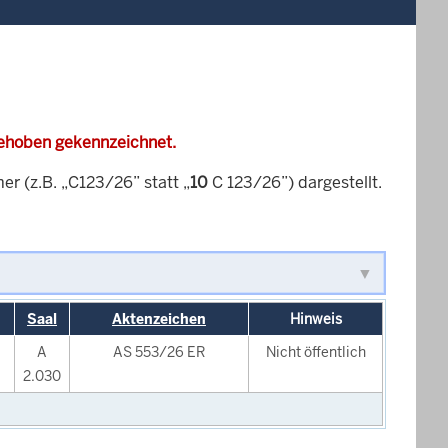
gehoben gekennzeichnet.
 (z.B. „C123/26” statt „
10
C 123/26”) dargestellt.
Saal
Aktenzeichen
Hinweis
A
AS 553/26 ER
Nicht öffentlich
2.030