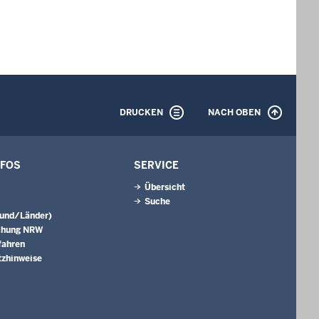
DRUCKEN
NACH OBEN
NFOS
SERVICE
Übersicht
Suche
Bund/Länder)
chung NRW
fahren
tzhinweise